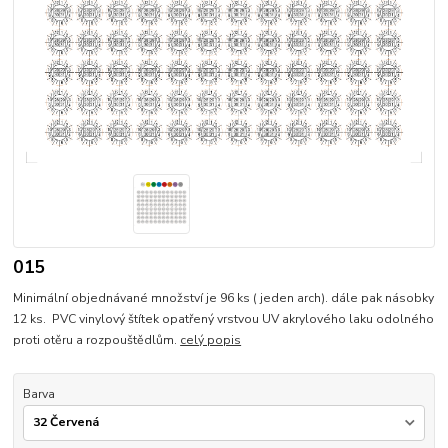
015
Minimální objednávané množství je 96 ks ( jeden arch). dále pak násobky
12 ks. PVC vinylový štítek opatřený vrstvou UV akrylového laku odolného
proti otěru a rozpouštědlům.
celý popis
Barva