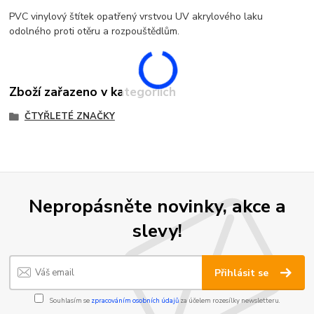
PVC vinylový štítek opatřený vrstvou UV akrylového laku
odolného proti otěru a rozpouštědlům.
Zboží zařazeno v kategoriích
ČTYŘLETÉ ZNAČKY
Nepropásněte novinky, akce a
slevy!
Přihlásit se
Souhlasím se
zpracováním osobních údajů
za účelem rozesílky newsletteru.