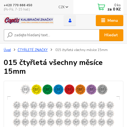
0
ks
+420 770 666 450
CZK
za
0 Kč
(Po-Pá, 7-15 hod.)
Menu
Hledat
Úvod
ČTYŘLETÉ ZNAČKY
015 čtyřletá všechny měsíce 15mm
015 čtyřletá všechny měsíce
15mm