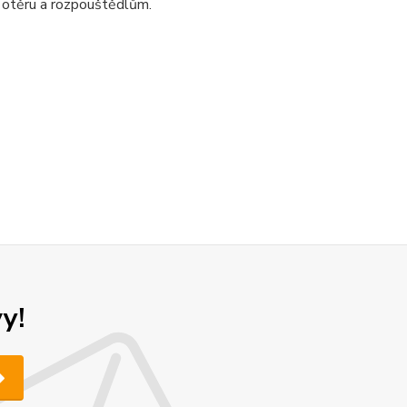
 otěru a rozpouštědlům.
y!