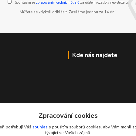
Souhlasím se
zpracováním osobních údajů
za účelem rozesílky newsletteru.
Můžete se kdykoli odhlásit. Zasíláme jednou za 14 dní.
Kde nás najdete
Zpracování cookies
eři potřebují Váš
souhlas
s použitím souborů cookies, aby Vám mohli z
týkající se Vašich zájmů.