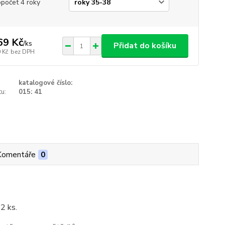
opočet 4 roky
69 Kč
/
ks
Přidat do košíku
 Kč
bez DPH
katalogové číslo:
u:
015: 41
Komentáře
0
12 ks.