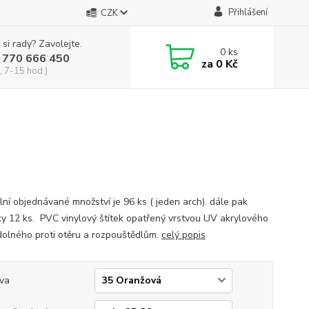
Přihlášení
CZK
 si rady? Zavolejte.
0
ks
 770 666 450
za
0 Kč
, 7-15 hod.)
lní objednávané množství je 96 ks ( jeden arch). dále pak
y 12 ks. PVC vinylový štítek opatřený vrstvou UV akrylového
dolného proti otěru a rozpouštědlům.
celý popis
va