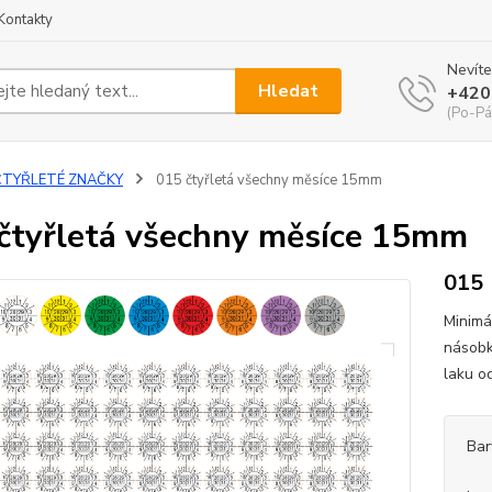
Kontakty
Nevíte
Hledat
+420
(Po-Pá
ČTYŘLETÉ ZNAČKY
015 čtyřletá všechny měsíce 15mm
čtyřletá všechny měsíce 15mm
015
Minimá
násobk
laku o
Bar