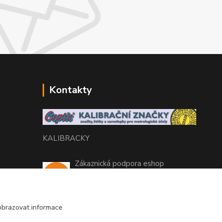
Kontakty
KALIBRACKY
Zákaznická podpora eshop
+420 770 666 450
(Po-Pá, 7-15 hod.)
obrazovat informace
coptis@coptis.cz