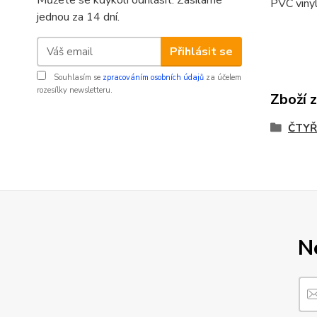
Můžete se kdykoli odhlásit. Zasíláme
PVC vinyl
jednou za 14 dní.
Přihlásit se
Souhlasím se
zpracováním osobních údajů
za účelem
rozesílky newsletteru.
Zboží 
ČTYŘ
N