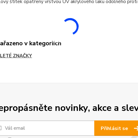
ový štítek opatřený vrstvou UV akrylového laku odolného proti
zařazeno v kategoriích
LETÉ ZNAČKY
epropásněte novinky, akce a slev
Přihlásit se