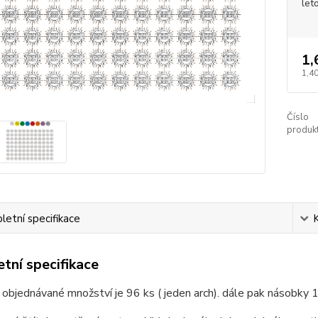
let
1,
1,40
Číslo
produkt
etní specifikace
tní specifikace
 objednávané množství je 96 ks ( jeden arch). dále pak násobky 