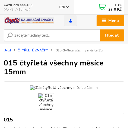
0
ks
+420 770 666 450
CZK
za
0 Kč
(Po-Pá, 7-15 hod.)
Menu
Hledat
Úvod
ČTYŘLETÉ ZNAČKY
015 čtyřletá všechny měsíce 15mm
015 čtyřletá všechny měsíce
15mm
015