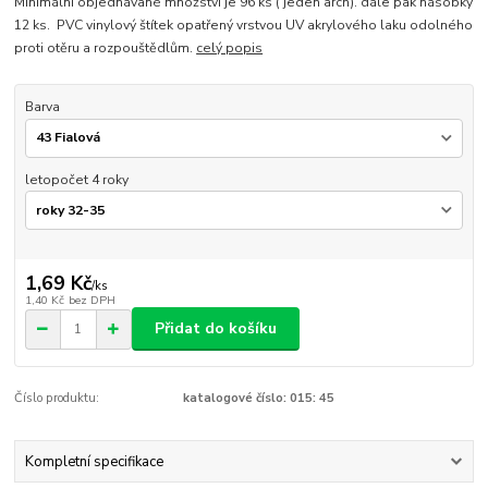
Minimální objednávané množství je 96 ks ( jeden arch). dále pak násobky
12 ks. PVC vinylový štítek opatřený vrstvou UV akrylového laku odolného
proti otěru a rozpouštědlům.
celý popis
Barva
letopočet 4 roky
1,69 Kč
/
ks
1,40 Kč
bez DPH
Přidat do košíku
Číslo produktu:
katalogové číslo: 015: 45
Kompletní specifikace