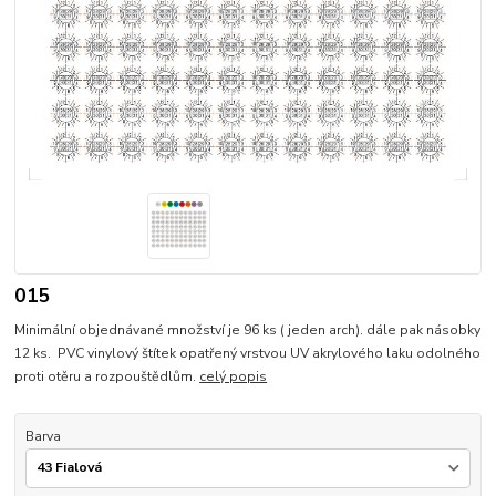
015
Minimální objednávané množství je 96 ks ( jeden arch). dále pak násobky
12 ks. PVC vinylový štítek opatřený vrstvou UV akrylového laku odolného
proti otěru a rozpouštědlům.
celý popis
Barva