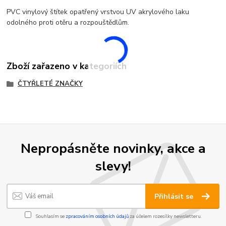
PVC vinylový štítek opatřený vrstvou UV akrylového laku
odolného proti otěru a rozpouštědlům.
Zboží zařazeno v kategoriích
ČTYŘLETÉ ZNAČKY
Nepropásněte novinky, akce a
slevy!
Přihlásit se
Souhlasím se
zpracováním osobních údajů
za účelem rozesílky newsletteru.