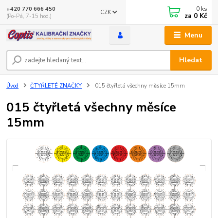
0
ks
+420 770 666 450
CZK
za
0 Kč
(Po-Pá, 7-15 hod.)
Menu
Hledat
Úvod
ČTYŘLETÉ ZNAČKY
015 čtyřletá všechny měsíce 15mm
015 čtyřletá všechny měsíce
15mm