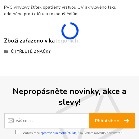
PVC vinylový štítek opatřený vrstvou UV akrylového laku
odolného proti otěru a rozpouštědlům.
Zboží zařazeno v kategoriích
ČTYŘLETÉ ZNAČKY
Nepropásněte novinky, akce a
slevy!
Přihlásit se
Souhlasím se
zpracováním osobních údajů
za účelem rozesílky newsletteru.