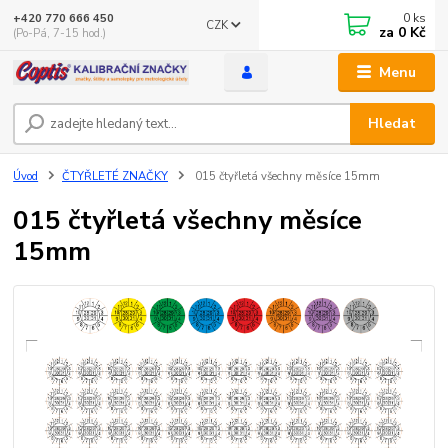
0
ks
+420 770 666 450
CZK
za
0 Kč
(Po-Pá, 7-15 hod.)
Menu
Hledat
Úvod
ČTYŘLETÉ ZNAČKY
015 čtyřletá všechny měsíce 15mm
015 čtyřletá všechny měsíce
15mm