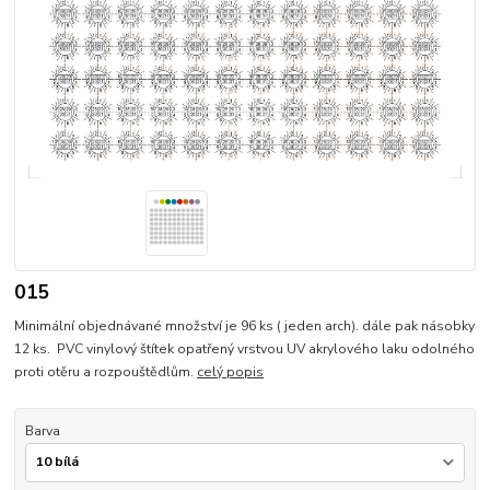
015
Minimální objednávané množství je 96 ks ( jeden arch). dále pak násobky
12 ks. PVC vinylový štítek opatřený vrstvou UV akrylového laku odolného
proti otěru a rozpouštědlům.
celý popis
Barva