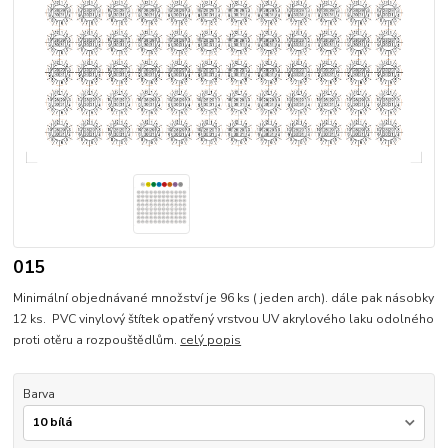
015
Minimální objednávané množství je 96 ks ( jeden arch). dále pak násobky
12 ks. PVC vinylový štítek opatřený vrstvou UV akrylového laku odolného
proti otěru a rozpouštědlům.
celý popis
Barva