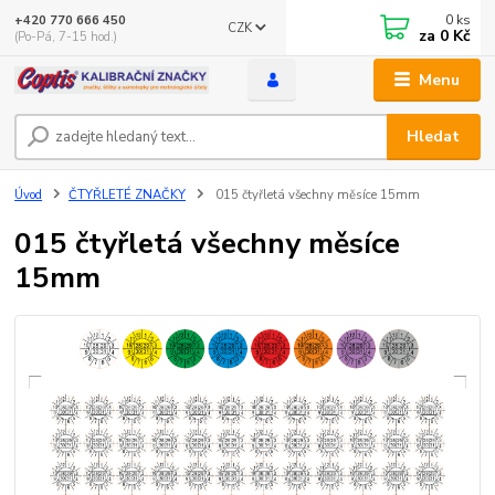
0
ks
+420 770 666 450
CZK
za
0 Kč
(Po-Pá, 7-15 hod.)
Menu
Hledat
Úvod
ČTYŘLETÉ ZNAČKY
015 čtyřletá všechny měsíce 15mm
015 čtyřletá všechny měsíce
15mm