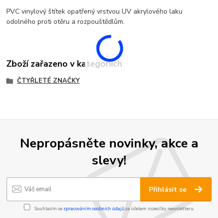
PVC vinylový štítek opatřený vrstvou UV akrylového laku
odolného proti otěru a rozpouštědlům.
Zboží zařazeno v kategoriích
ČTYŘLETÉ ZNAČKY
Nepropásněte novinky, akce a
slevy!
Přihlásit se
Souhlasím se
zpracováním osobních údajů
za účelem rozesílky newsletteru.