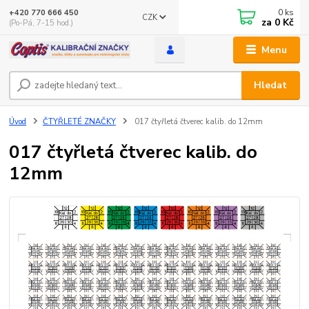
0
ks
+420 770 666 450
CZK
za
0 Kč
(Po-Pá, 7-15 hod.)
Menu
Hledat
Úvod
ČTYŘLETÉ ZNAČKY
017 čtyřletá čtverec kalib. do 12mm
017 čtyřletá čtverec kalib. do
12mm