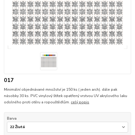
017
Minimální objednávané množství je 150 ks ( jeden arch). dále pak
násobky 30 ks. PVC vinylový štítek opatřený vrstvou UV akrylového laku
odolného proti otěru a ropouštědlům.
celý popis
Barva