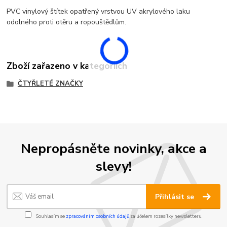
PVC vinylový štítek opatřený vrstvou UV akrylového laku
odolného proti otěru a ropouštědlům.
Zboží zařazeno v kategoriích
ČTYŘLETÉ ZNAČKY
Nepropásněte novinky, akce a
slevy!
Přihlásit se
Souhlasím se
zpracováním osobních údajů
za účelem rozesílky newsletteru.