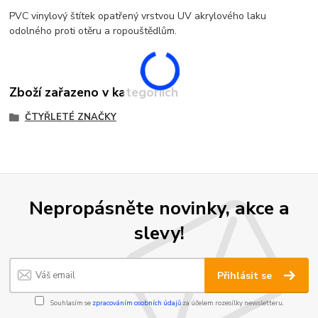
PVC vinylový štítek opatřený vrstvou UV akrylového laku
odolného proti otěru a ropouštědlům.
Zboží zařazeno v kategoriích
ČTYŘLETÉ ZNAČKY
Nepropásněte novinky, akce a
slevy!
Přihlásit se
Souhlasím se
zpracováním osobních údajů
za účelem rozesílky newsletteru.