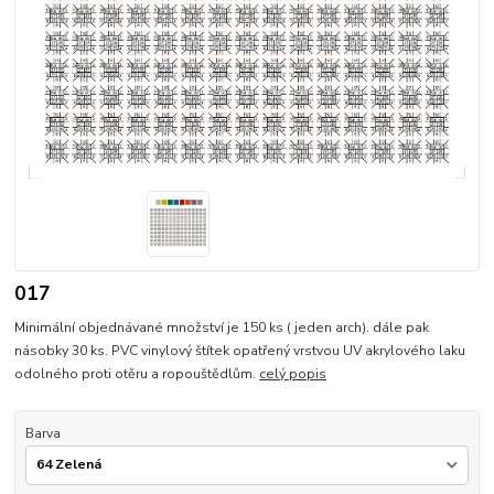
017
Minimální objednávané množství je 150 ks ( jeden arch). dále pak
násobky 30 ks. PVC vinylový štítek opatřený vrstvou UV akrylového laku
odolného proti otěru a ropouštědlům.
celý popis
Barva