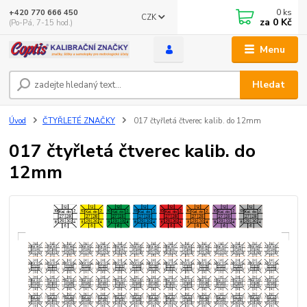
0
ks
+420 770 666 450
CZK
za
0 Kč
(Po-Pá, 7-15 hod.)
Menu
Hledat
Úvod
ČTYŘLETÉ ZNAČKY
017 čtyřletá čtverec kalib. do 12mm
017 čtyřletá čtverec kalib. do
12mm