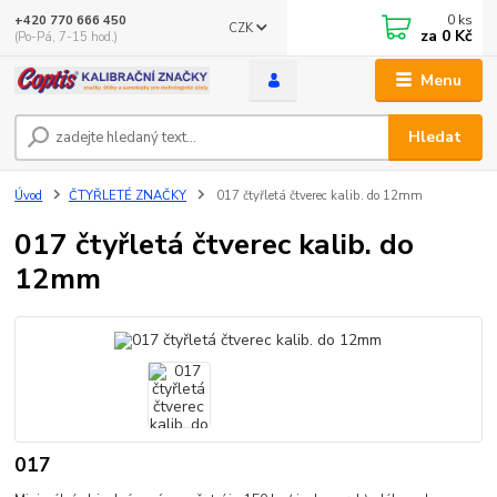
0
ks
+420 770 666 450
CZK
za
0 Kč
(Po-Pá, 7-15 hod.)
Menu
Hledat
Úvod
ČTYŘLETÉ ZNAČKY
017 čtyřletá čtverec kalib. do 12mm
017 čtyřletá čtverec kalib. do
12mm
017