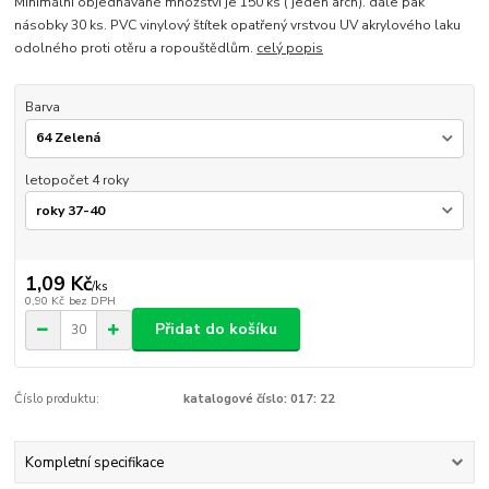
Minimální objednávané množství je 150 ks ( jeden arch). dále pak
násobky 30 ks. PVC vinylový štítek opatřený vrstvou UV akrylového laku
odolného proti otěru a ropouštědlům.
celý popis
Barva
letopočet 4 roky
1,09 Kč
/
ks
0,90 Kč
bez DPH
Přidat do košíku
Číslo produktu:
katalogové číslo: 017: 22
Kompletní specifikace