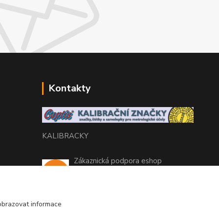
Kontakty
KALIBRACKY
Zákaznická podpora eshop
+420 770 666 450
(Po-Pá, 7-15 hod.)
obrazovat informace
coptis@coptis.cz