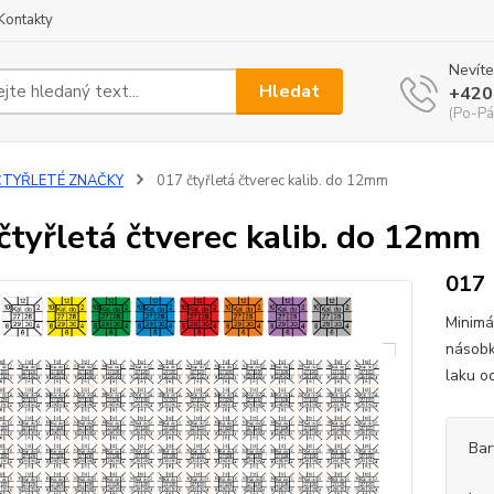
Kontakty
Nevíte
Hledat
+420
(Po-Pá
ČTYŘLETÉ ZNAČKY
017 čtyřletá čtverec kalib. do 12mm
čtyřletá čtverec kalib. do 12mm
017
Minimá
násobk
laku o
Bar