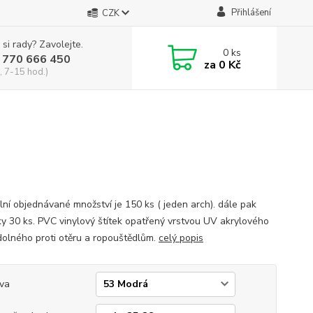
Přihlášení
CZK
 si rady? Zavolejte.
0
ks
 770 666 450
za
0 Kč
, 7-15 hod.)
lní objednávané množství je 150 ks ( jeden arch). dále pak
y 30 ks. PVC vinylový štítek opatřený vrstvou UV akrylového
dolného proti otěru a ropouštědlům.
celý popis
va