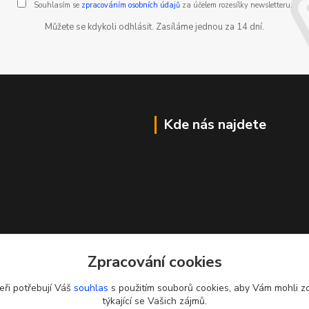
Souhlasím se
zpracováním osobních údajů
za účelem rozesílky newsletteru.
Můžete se kdykoli odhlásit. Zasíláme jednou za 14 dní.
Kde nás najdete
Zpracování cookies
eři potřebují Váš
souhlas
s použitím souborů cookies, aby Vám mohli z
týkající se Vašich zájmů.