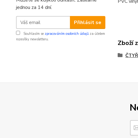
Můžete se kdykoli odhlásit. Zasíláme
PVC vinyl
jednou za 14 dní.
Přihlásit se
Souhlasím se
zpracováním osobních údajů
za účelem
rozesílky newsletteru.
Zboží 
ČTYŘ
N