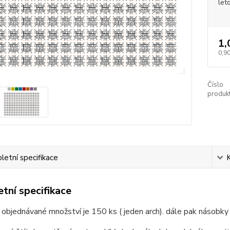
let
1,
0,90
Číslo
produkt
etní specifikace
tní specifikace
 objednávané množství je 150 ks ( jeden arch). dále pak násobky