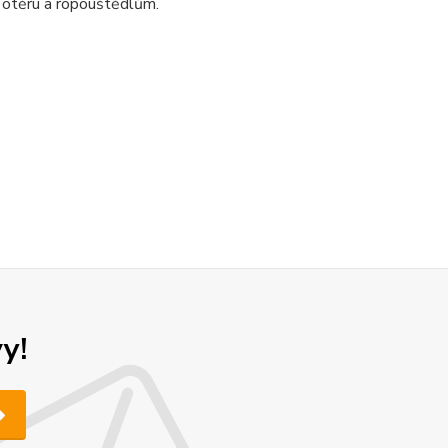
 otěru a ropouštědlům.
y!