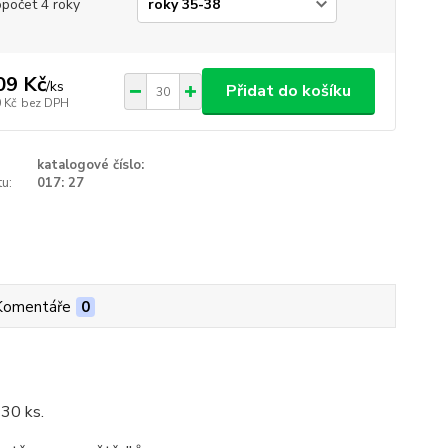
opočet 4 roky
09 Kč
/
ks
Přidat do košíku
 Kč
bez DPH
katalogové číslo:
u:
017: 27
Komentáře
0
 30 ks.