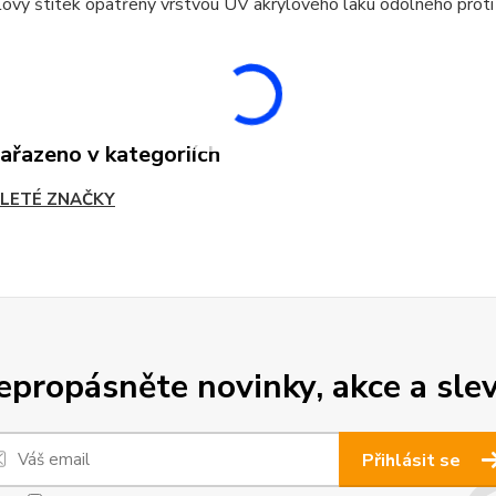
ový štítek opatřený vrstvou UV akrylového laku odolného proti
zařazeno v kategoriích
LETÉ ZNAČKY
epropásněte novinky, akce a slev
Přihlásit se