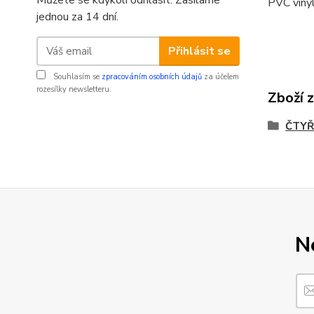
Můžete se kdykoli odhlásit. Zasíláme
PVC vinyl
jednou za 14 dní.
Přihlásit se
Souhlasím se
zpracováním osobních údajů
za účelem
rozesílky newsletteru.
Zboží 
ČTYŘ
N