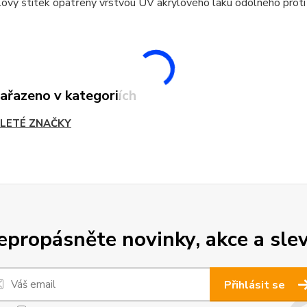
ový štítek opatřený vrstvou UV akrylového laku odolného proti
zařazeno v kategoriích
LETÉ ZNAČKY
epropásněte novinky, akce a slev
Přihlásit se