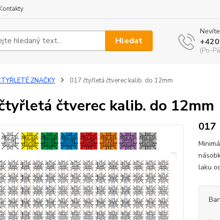
Kontakty
Nevíte
Hledat
+420
(Po-Pá
ČTYŘLETÉ ZNAČKY
017 čtyřletá čtverec kalib. do 12mm
čtyřletá čtverec kalib. do 12mm
017
Minimá
násobk
laku o
Bar