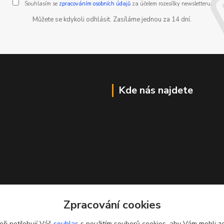
Souhlasím se
zpracováním osobních údajů
za účelem rozesílky newsletteru.
Můžete se kdykoli odhlásit. Zasíláme jednou za 14 dní.
Kde nás najdete
Zpracování cookies
eři potřebují Váš
souhlas
s použitím souborů cookies, aby Vám mohli z