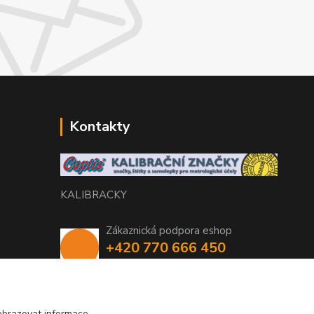
Kontakty
KALIBRACKY
Zákaznická podpora eshop
+420 770 666 450
(Po-Pá, 7-15 hod.)
coptis@coptis.cz
obrazovat informace