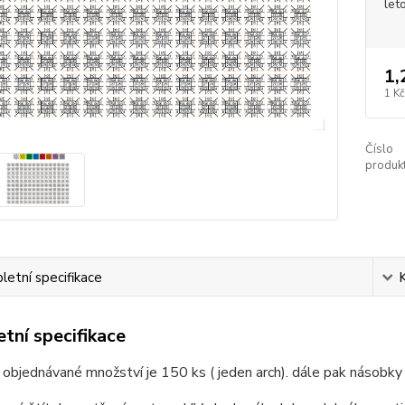
let
1,
1 Kč
Číslo
produkt
etní specifikace
tní specifikace
 objednávané množství je 150 ks ( jeden arch). dále pak násobky