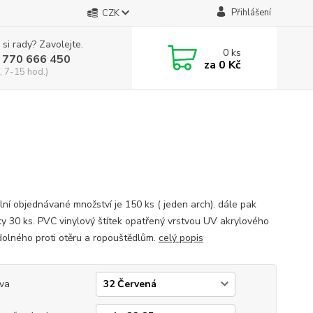
Přihlášení
CZK
 si rady? Zavolejte.
0
ks
 770 666 450
za
0 Kč
, 7-15 hod.)
lní objednávané množství je 150 ks ( jeden arch). dále pak
y 30 ks. PVC vinylový štítek opatřený vrstvou UV akrylového
dolného proti otěru a ropouštědlům.
celý popis
va