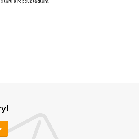
 otěru a ropouštědlům.
y!