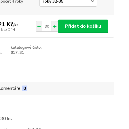
opočet 4 roky
21 Kč
/
ks
Přidat do košíku
bez DPH
katalogové číslo:
u:
017: 31
Komentáře
0
 30 ks.