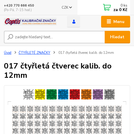
0
ks
+420 770 666 450
CZK
za
0 Kč
(Po-Pá, 7-15 hod.)
Menu
Hledat
Úvod
ČTYŘLETÉ ZNAČKY
017 čtyřletá čtverec kalib. do 12mm
017 čtyřletá čtverec kalib. do
12mm