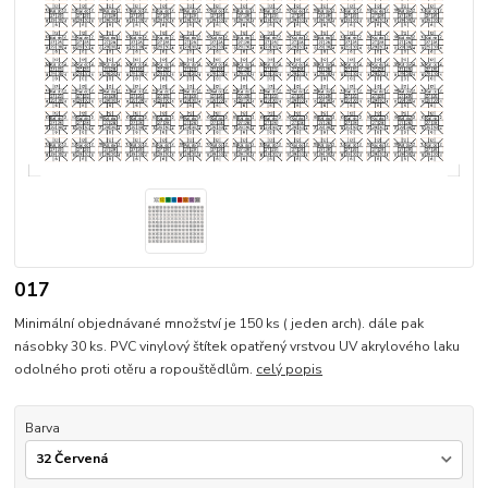
017
Minimální objednávané množství je 150 ks ( jeden arch). dále pak
násobky 30 ks. PVC vinylový štítek opatřený vrstvou UV akrylového laku
odolného proti otěru a ropouštědlům.
celý popis
Barva