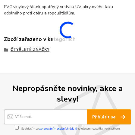
PVC vinylový štítek opatřený vrstvou UV akrylového laku
odolného proti otěru a ropouštědlům.
Zboží zařazeno v kategoriích
ČTYŘLETÉ ZNAČKY
Nepropásněte novinky, akce a
slevy!
Přihlásit se
Souhlasím se
zpracováním osobních údajů
za účelem rozesílky newsletteru.