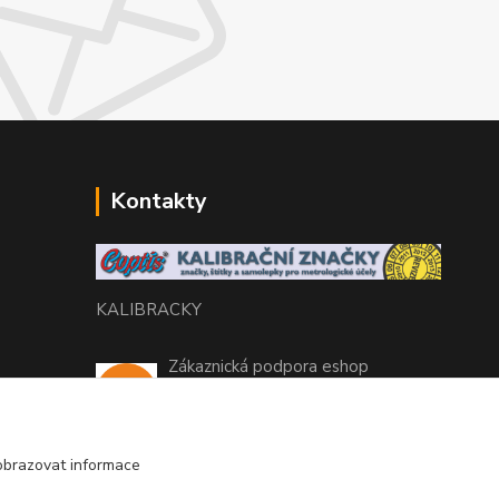
Kontakty
KALIBRACKY
Zákaznická podpora eshop
+420 770 666 450
(Po-Pá, 7-15 hod.)
obrazovat informace
coptis@coptis.cz