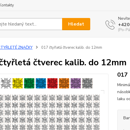
Kontakty
Nevíte
Hledat
+420
(Po-Pá
ČTYŘLETÉ ZNAČKY
017 čtyřletá čtverec kalib. do 12mm
čtyřletá čtverec kalib. do 12mm
017
Minimá
násobk
laku o
Bar