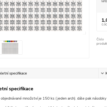
let
1,
0,90
Číslo
produkt
etní specifikace
tní specifikace
 objednávané množství je 150 ks ( jeden arch). dále pak násobky