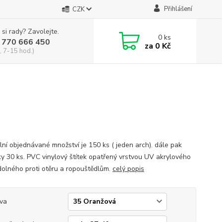
Přihlášení
CZK
 si rady? Zavolejte.
0
ks
 770 666 450
za
0 Kč
, 7-15 hod.)
lní objednávané množství je 150 ks ( jeden arch). dále pak
y 30 ks. PVC vinylový štítek opatřený vrstvou UV akrylového
dolného proti otěru a ropouštědlům.
celý popis
va