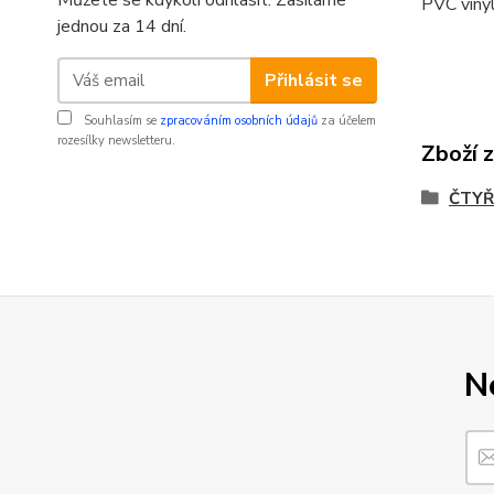
Můžete se kdykoli odhlásit. Zasíláme
PVC vinyl
jednou za 14 dní.
Přihlásit se
Souhlasím se
zpracováním osobních údajů
za účelem
rozesílky newsletteru.
Zboží 
ČTYŘ
N