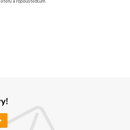
 otěru a ropouštědlům.
y!