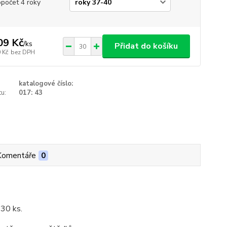
opočet 4 roky
09 Kč
/
ks
Přidat do košíku
 Kč
bez DPH
katalogové číslo:
u:
017: 43
Komentáře
0
 30 ks.