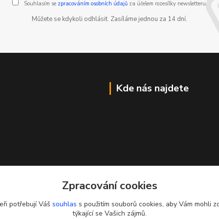
Souhlasím se
zpracováním osobních údajů
za účelem rozesílky newsletteru.
Můžete se kdykoli odhlásit. Zasíláme jednou za 14 dní.
Kde nás najdete
Zpracování cookies
eři potřebují Váš
souhlas
s použitím souborů cookies, aby Vám mohli z
týkající se Vašich zájmů.