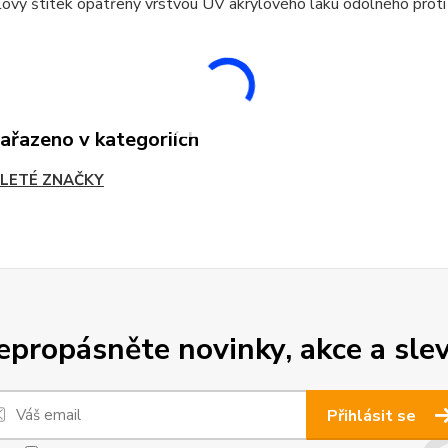
ový štítek opatřený vrstvou UV akrylového laku odolného proti
zařazeno v kategoriích
LETÉ ZNAČKY
epropásněte novinky, akce a slev
Přihlásit se