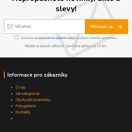
slevy!
Přihlásit se
Souhlasím se
zpracováním osobních údajů
za účelem rozesílky newsletteru.
Můžete se kdykoli odhlásit. Zasíláme jednou za 14 dní.
Informace pro zákazníky
O nás
Jak nakupovat
Obchodní podmínky
Fotogalerie
Kontakty