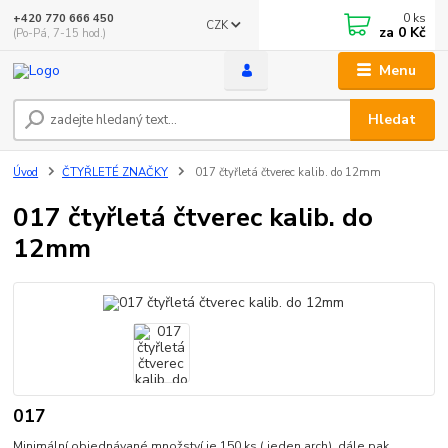
0
ks
+420 770 666 450
CZK
za
0 Kč
(Po-Pá, 7-15 hod.)
Menu
Hledat
Úvod
ČTYŘLETÉ ZNAČKY
017 čtyřletá čtverec kalib. do 12mm
017 čtyřletá čtverec kalib. do
12mm
017
Minimální objednávané množství je 150 ks ( jeden arch). dále pak