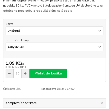
Minimální objednávané množství je 150 ks ( jeden arch). dále pak
násobky 30 ks. PVC vinylový štítek opatřený vrstvou UV akrylového laku
odolného proti otěru a ropouštědlům.
celý popis
Barva
letopočet 4 roky
1,09 Kč
/
ks
0,90 Kč
bez DPH
Přidat do košíku
Číslo produktu:
katalogové číslo: 017: 57
Kompletní specifikace