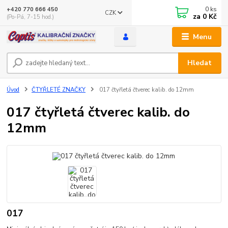
0
ks
+420 770 666 450
CZK
za
0 Kč
(Po-Pá, 7-15 hod.)
Menu
Hledat
Úvod
ČTYŘLETÉ ZNAČKY
017 čtyřletá čtverec kalib. do 12mm
017 čtyřletá čtverec kalib. do
12mm
017