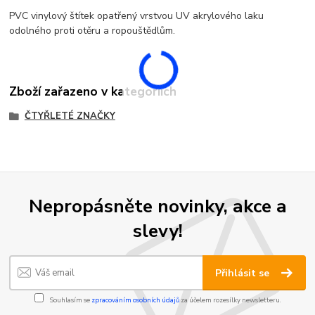
PVC vinylový štítek opatřený vrstvou UV akrylového laku
odolného proti otěru a ropouštědlům.
Zboží zařazeno v kategoriích
ČTYŘLETÉ ZNAČKY
Nepropásněte novinky, akce a
slevy!
Přihlásit se
Souhlasím se
zpracováním osobních údajů
za účelem rozesílky newsletteru.