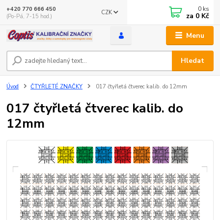
0
ks
+420 770 666 450
CZK
za
0 Kč
(Po-Pá, 7-15 hod.)
Menu
Hledat
Úvod
ČTYŘLETÉ ZNAČKY
017 čtyřletá čtverec kalib. do 12mm
017 čtyřletá čtverec kalib. do
12mm