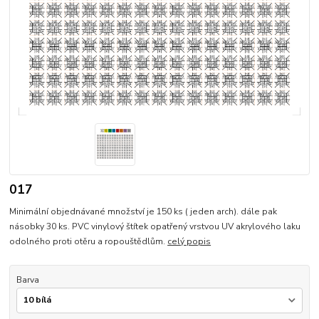
017
Minimální objednávané množství je 150 ks ( jeden arch). dále pak
násobky 30 ks. PVC vinylový štítek opatřený vrstvou UV akrylového laku
odolného proti otěru a ropouštědlům.
celý popis
Barva