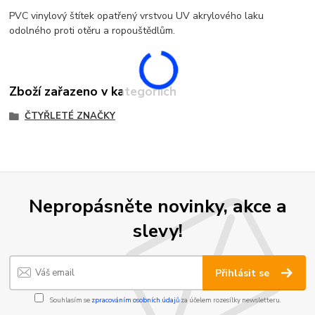
PVC vinylový štítek opatřený vrstvou UV akrylového laku
odolného proti otěru a ropouštědlům.
Zboží zařazeno v kategoriích
ČTYŘLETÉ ZNAČKY
Nepropásněte novinky, akce a
slevy!
Přihlásit se
Souhlasím se
zpracováním osobních údajů
za účelem rozesílky newsletteru.