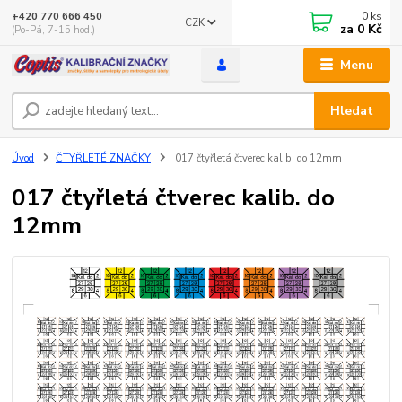
0
ks
+420 770 666 450
CZK
za
0 Kč
(Po-Pá, 7-15 hod.)
Menu
Hledat
Úvod
ČTYŘLETÉ ZNAČKY
017 čtyřletá čtverec kalib. do 12mm
017 čtyřletá čtverec kalib. do
12mm