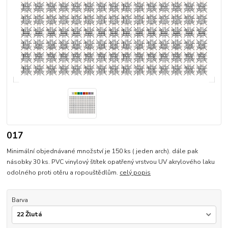
017
Minimální objednávané množství je 150 ks ( jeden arch). dále pak
násobky 30 ks. PVC vinylový štítek opatřený vrstvou UV akrylového laku
odolného proti otěru a ropouštědlům.
celý popis
Barva