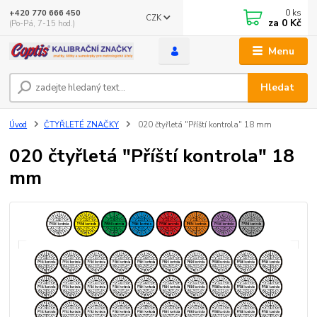
0
ks
+420 770 666 450
CZK
za
0 Kč
(Po-Pá, 7-15 hod.)
Menu
Hledat
Úvod
ČTYŘLETÉ ZNAČKY
020 čtyřletá "Příští kontrola" 18 mm
020 čtyřletá "Příští kontrola" 18
mm