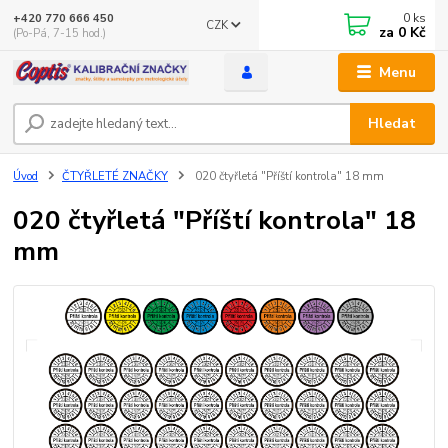
0
ks
+420 770 666 450
CZK
za
0 Kč
(Po-Pá, 7-15 hod.)
Menu
Hledat
Úvod
ČTYŘLETÉ ZNAČKY
020 čtyřletá "Příští kontrola" 18 mm
020 čtyřletá "Příští kontrola" 18
mm