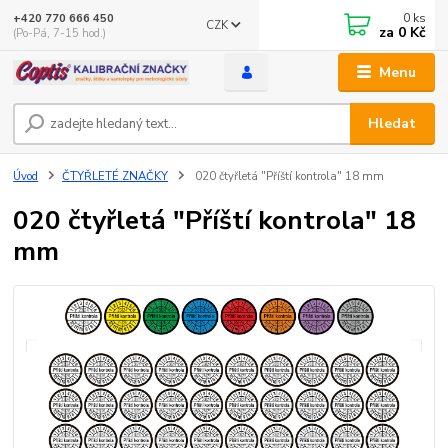
0
ks
+420 770 666 450
CZK
za
0 Kč
(Po-Pá, 7-15 hod.)
Menu
Hledat
Úvod
ČTYŘLETÉ ZNAČKY
020 čtyřletá "Příští kontrola" 18 mm
020 čtyřletá "Příští kontrola" 18
mm