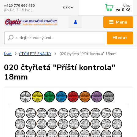
0
ks
+420 770 666 450
CZK
za
0 Kč
(Po-Pá, 7-15 hod.)
Menu
Hledat
Úvod
ČTYŘLETÉ ZNAČKY
020 čtyřletá "Příští kontrola" 18mm
020 čtyřletá "Příští kontrola"
18mm