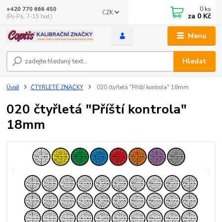
0
ks
+420 770 666 450
CZK
za
0 Kč
(Po-Pá, 7-15 hod.)
Menu
Hledat
Úvod
ČTYŘLETÉ ZNAČKY
020 čtyřletá "Příští kontrola" 18mm
020 čtyřletá "Příští kontrola"
18mm