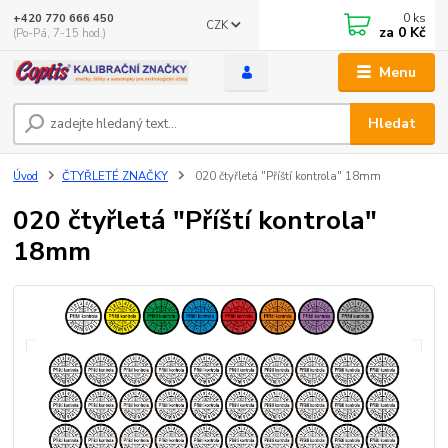
0
ks
+420 770 666 450
CZK
za
0 Kč
(Po-Pá, 7-15 hod.)
Menu
Hledat
Úvod
ČTYŘLETÉ ZNAČKY
020 čtyřletá "Příští kontrola" 18mm
020 čtyřletá "Příští kontrola"
18mm