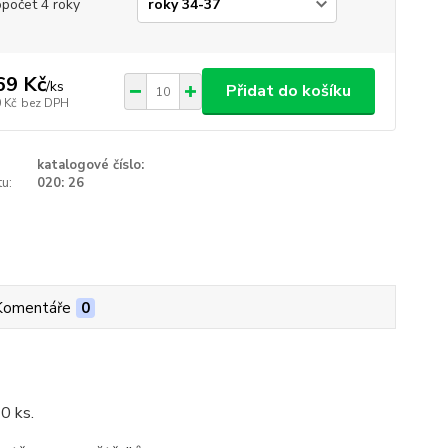
opočet 4 roky
69 Kč
/
ks
Přidat do košíku
 Kč
bez DPH
katalogové číslo:
u:
020: 26
Komentáře
0
10 ks.