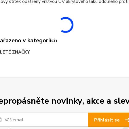
ový štítek opatřený vrstvou UV akrylového laku odolného proti
zařazeno v kategoriích
LETÉ ZNAČKY
epropásněte novinky, akce a slev
Přihlásit se