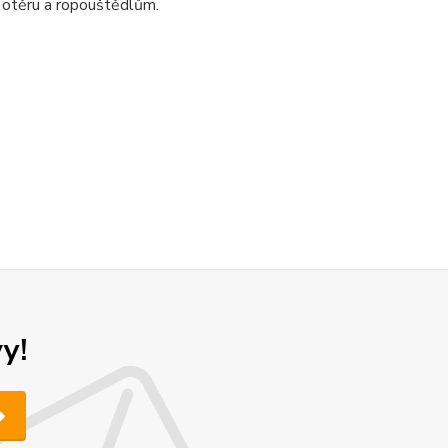
 otěru a ropouštědlům.
y!