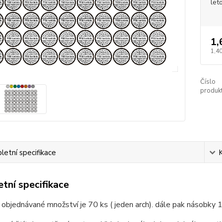
let
1,
1,40
Číslo
produkt
etní specifikace
tní specifikace
 objednávané množství je 70 ks ( jeden arch). dále pak násobky 