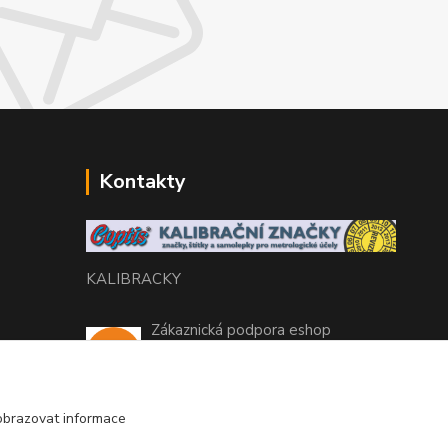
Kontakty
KALIBRACKY
Zákaznická podpora eshop
+420 770 666 450
(Po-Pá, 7-15 hod.)
obrazovat informace
coptis@coptis.cz