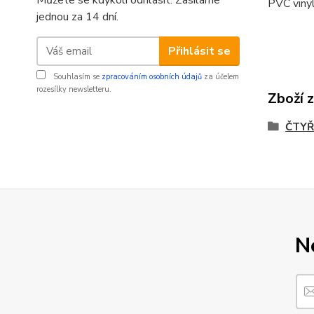
Můžete se kdykoli odhlásit. Zasíláme
PVC vinyl
jednou za 14 dní.
Přihlásit se
Souhlasím se
zpracováním osobních údajů
za účelem
rozesílky newsletteru.
Zboží 
ČTYŘ
N