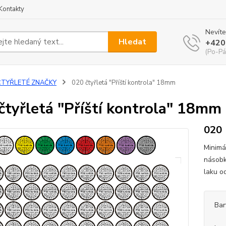
Kontakty
Nevíte
Hledat
+420
(Po-Pá
ČTYŘLETÉ ZNAČKY
020 čtyřletá "Příští kontrola" 18mm
čtyřletá "Příští kontrola" 18mm
020
Minimá
násobk
laku o
Bar