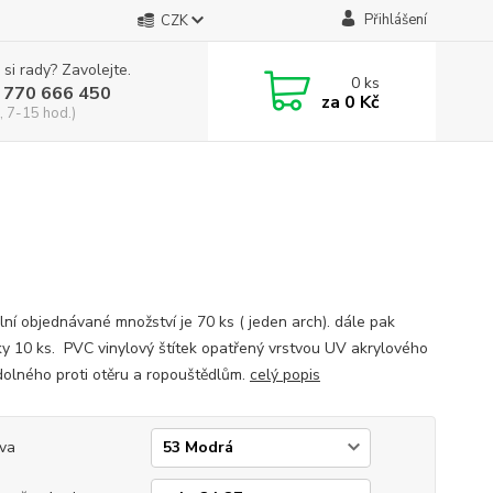
Přihlášení
CZK
 si rady? Zavolejte.
0
ks
 770 666 450
za
0 Kč
, 7-15 hod.)
lní objednávané množství je 70 ks ( jeden arch). dále pak
y 10 ks. PVC vinylový štítek opatřený vrstvou UV akrylového
dolného proti otěru a ropouštědlům.
celý popis
va