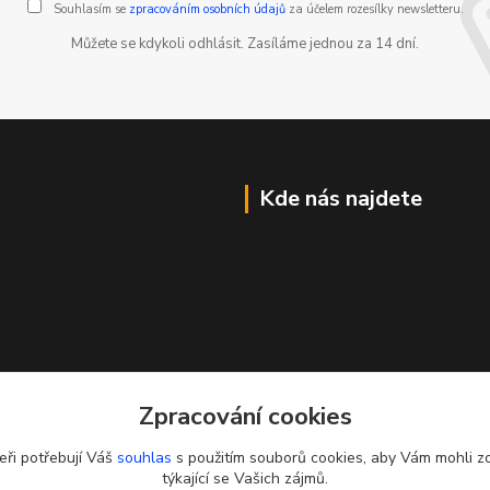
Souhlasím se
zpracováním osobních údajů
za účelem rozesílky newsletteru.
Můžete se kdykoli odhlásit. Zasíláme jednou za 14 dní.
Kde nás najdete
Zpracování cookies
eři potřebují Váš
souhlas
s použitím souborů cookies, aby Vám mohli z
týkající se Vašich zájmů.