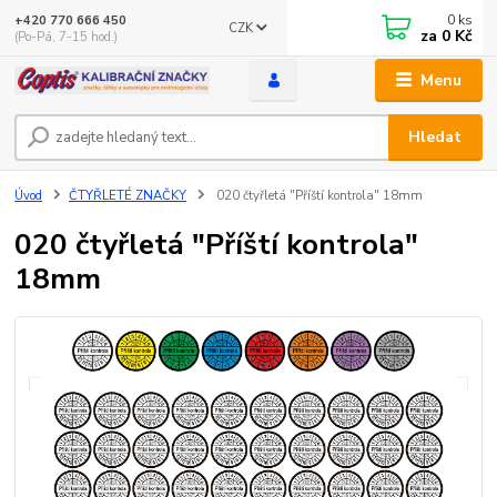
0
ks
+420 770 666 450
CZK
za
0 Kč
(Po-Pá, 7-15 hod.)
Menu
Hledat
Úvod
ČTYŘLETÉ ZNAČKY
020 čtyřletá "Příští kontrola" 18mm
020 čtyřletá "Příští kontrola"
18mm