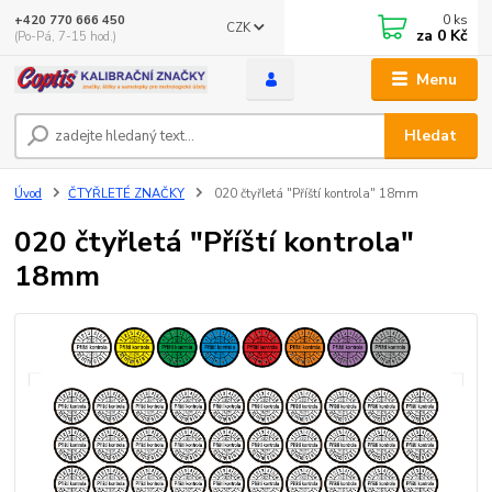
0
ks
+420 770 666 450
CZK
za
0 Kč
(Po-Pá, 7-15 hod.)
Menu
Hledat
Úvod
ČTYŘLETÉ ZNAČKY
020 čtyřletá "Příští kontrola" 18mm
020 čtyřletá "Příští kontrola"
18mm