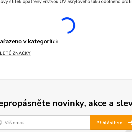
ový štítek opatřený vrstvou UV akrylového laku odolného proti
zařazeno v kategoriích
LETÉ ZNAČKY
epropásněte novinky, akce a slev
Přihlásit se