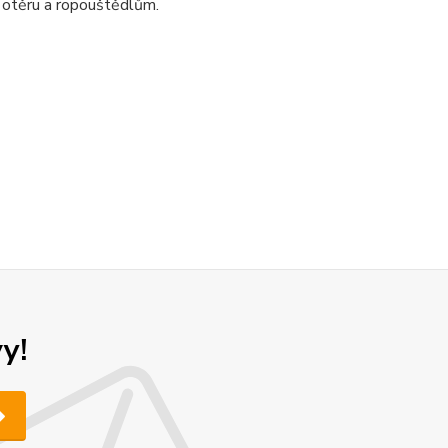
 otěru a ropouštědlům.
y!