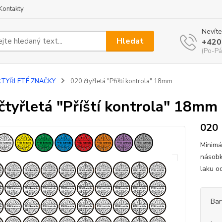
Kontakty
Nevíte
Hledat
+420
(Po-Pá
ČTYŘLETÉ ZNAČKY
020 čtyřletá "Příští kontrola" 18mm
čtyřletá "Příští kontrola" 18mm
020
Minimá
násobk
laku o
Bar