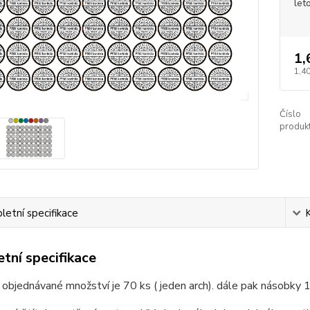
let
1,
1,40
Číslo
produkt
etní specifikace
tní specifikace
 objednávané množství je 70 ks ( jeden arch). dále pak násobky 