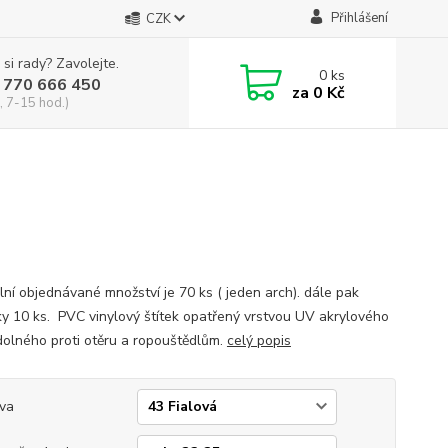
Přihlášení
CZK
 si rady? Zavolejte.
0
ks
 770 666 450
za
0 Kč
, 7-15 hod.)
lní objednávané množství je 70 ks ( jeden arch). dále pak
y 10 ks. PVC vinylový štítek opatřený vrstvou UV akrylového
dolného proti otěru a ropouštědlům.
celý popis
va