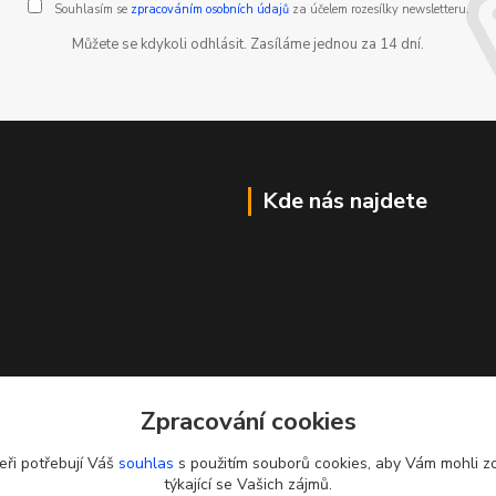
Souhlasím se
zpracováním osobních údajů
za účelem rozesílky newsletteru.
Můžete se kdykoli odhlásit. Zasíláme jednou za 14 dní.
Kde nás najdete
Zpracování cookies
eři potřebují Váš
souhlas
s použitím souborů cookies, aby Vám mohli z
týkající se Vašich zájmů.