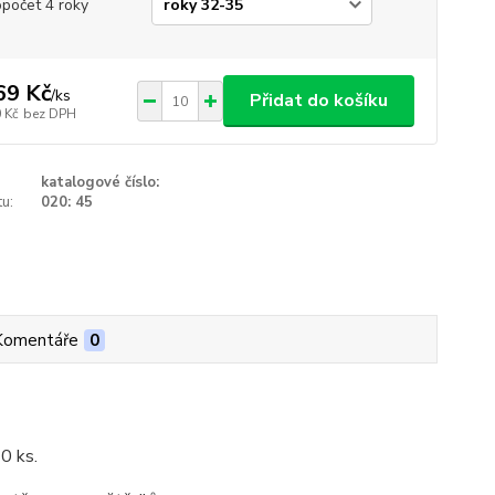
opočet 4 roky
69 Kč
/
ks
Přidat do košíku
 Kč
bez DPH
katalogové číslo:
u:
020: 45
Komentáře
0
10 ks.