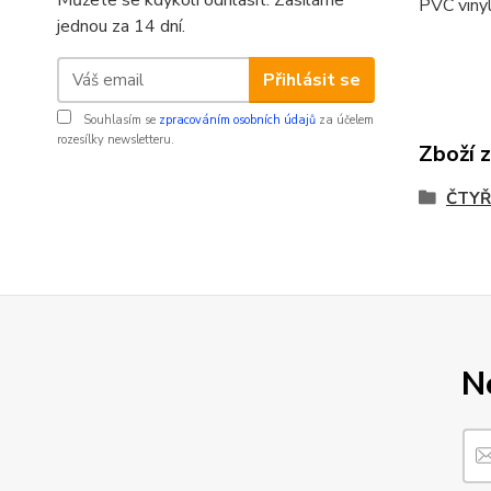
Můžete se kdykoli odhlásit. Zasíláme
PVC vinyl
jednou za 14 dní.
Přihlásit se
Souhlasím se
zpracováním osobních údajů
za účelem
rozesílky newsletteru.
Zboží 
ČTYŘ
N