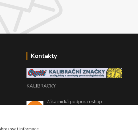
Kontakty
KALIBRACKY
Zákaznická podpora eshop
+420 770 666 450
(Po-Pá, 7-15 hod.)
obrazovat informace
coptis@coptis.cz