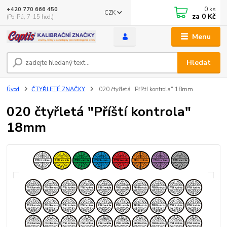
0
ks
+420 770 666 450
CZK
za
0 Kč
(Po-Pá, 7-15 hod.)
Menu
Hledat
Úvod
ČTYŘLETÉ ZNAČKY
020 čtyřletá "Příští kontrola" 18mm
020 čtyřletá "Příští kontrola"
18mm