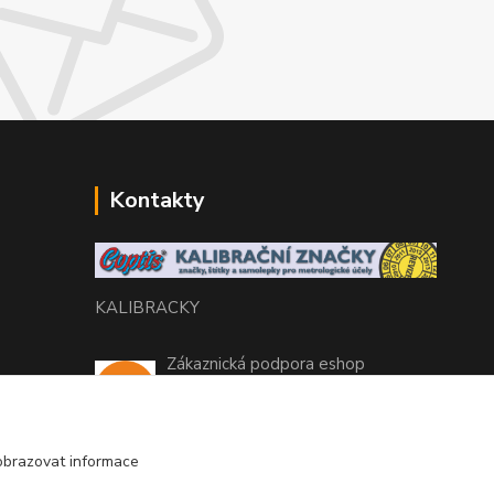
Kontakty
KALIBRACKY
Zákaznická podpora eshop
+420 770 666 450
(Po-Pá, 7-15 hod.)
obrazovat informace
coptis@coptis.cz