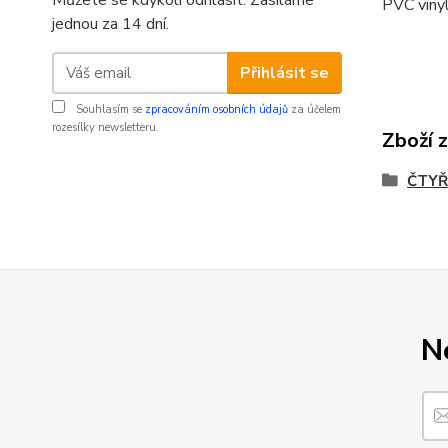
Můžete se kdykoli odhlásit. Zasíláme
PVC vinyl
jednou za 14 dní.
Přihlásit se
Souhlasím se
zpracováním osobních údajů
za účelem
rozesílky newsletteru.
Zboží 
ČTYŘ
N