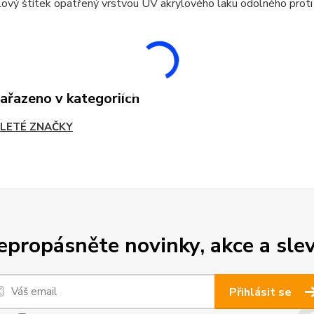
ový štítek opatřený vrstvou UV akrylového laku odolného proti
zařazeno v kategoriích
LETÉ ZNAČKY
epropásněte novinky, akce a slev
Přihlásit se