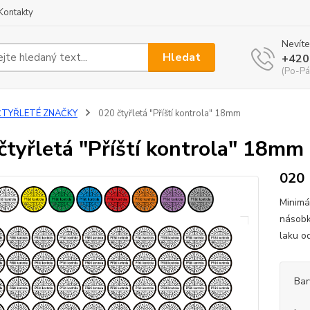
Kontakty
Nevíte
Hledat
+420
(Po-Pá
ČTYŘLETÉ ZNAČKY
020 čtyřletá "Příští kontrola" 18mm
čtyřletá "Příští kontrola" 18mm
020
Minimá
násobk
laku o
Bar