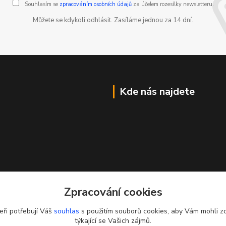
Souhlasím se
zpracováním osobních údajů
za účelem rozesílky newsletteru.
Můžete se kdykoli odhlásit. Zasíláme jednou za 14 dní.
Kde nás najdete
Zpracování cookies
eři potřebují Váš
souhlas
s použitím souborů cookies, aby Vám mohli z
týkající se Vašich zájmů.