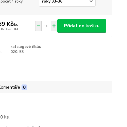
opočet 4 roky
69 Kč
/
ks
Přidat do košíku
 Kč
bez DPH
katalogové číslo:
u:
020: 53
Komentáře
0
10 ks.