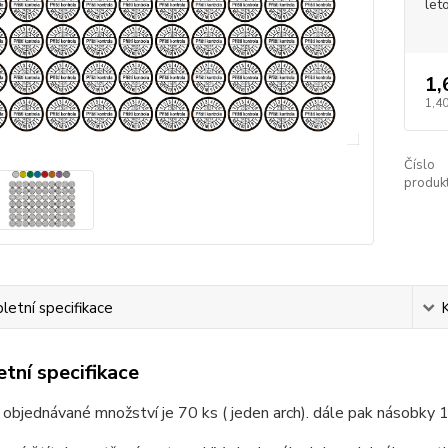
let
1,
1,40
Číslo
produkt
etní specifikace
tní specifikace
 objednávané množství je 70 ks ( jeden arch). dále pak násobky 