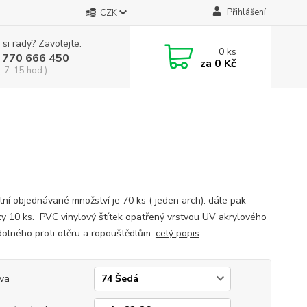
Přihlášení
CZK
 si rady? Zavolejte.
0
ks
 770 666 450
za
0 Kč
, 7-15 hod.)
lní objednávané množství je 70 ks ( jeden arch). dále pak
y 10 ks. PVC vinylový štítek opatřený vrstvou UV akrylového
dolného proti otěru a ropouštědlům.
celý popis
va