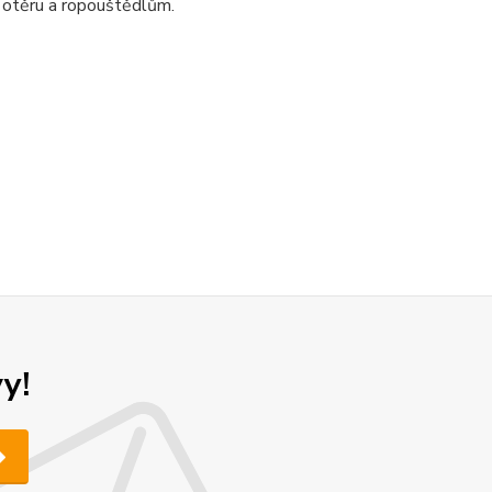
 otěru a ropouštědlům.
y!