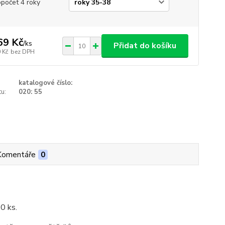
opočet 4 roky
69 Kč
/
ks
Přidat do košíku
 Kč
bez DPH
katalogové číslo:
u:
020: 55
Komentáře
0
10 ks.