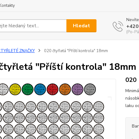
Kontakty
Nevíte
Hledat
+420
(Po-Pá
ČTYŘLETÉ ZNAČKY
020 čtyřletá "Příští kontrola" 18mm
čtyřletá "Příští kontrola" 18mm
020
Minimá
násobk
laku o
Bar