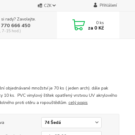
Přihlášení
CZK
 si rady? Zavolejte.
0
ks
 770 666 450
za
0 Kč
, 7-15 hod.)
lní objednávané množství je 70 ks ( jeden arch). dále pak
y 10 ks. PVC vinylový štítek opatřený vrstvou UV akrylového
dolného proti otěru a ropouštědlům.
celý popis
va