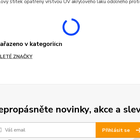
ový štítek opatřený vrstvou UV akrylového laku odolného proti
zařazeno v kategoriích
LETÉ ZNAČKY
epropásněte novinky, akce a slev
Přihlásit se