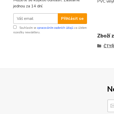
Můžete se kdykoli odhlásit. Zasíláme
PVC vinyl
jednou za 14 dní.
Přihlásit se
Souhlasím se
zpracováním osobních údajů
za účelem
rozesílky newsletteru.
Zboží 
ČTYŘ
N