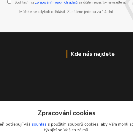
Souhlasím se
zpracováním osobních údajů
za účelem rozesílky newsletteru.
Můžete se kdykoli odhlásit. Zasíláme jednou za 14 dní.
Kde nás najdete
Zpracování cookies
eři potřebují Váš
souhlas
s použitím souborů cookies, aby Vám mohli z
týkající se Vašich zájmů.