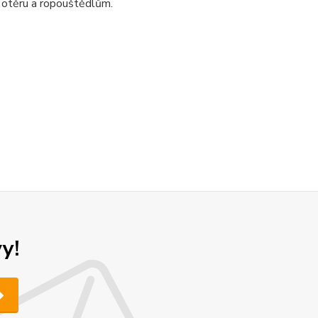
 otěru a ropouštědlům.
y!