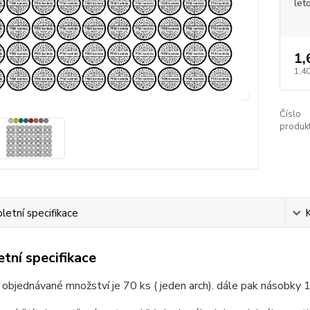
let
1,
1,40
Číslo
produkt
etní specifikace
tní specifikace
 objednávané množství je 70 ks ( jeden arch). dále pak násobky 