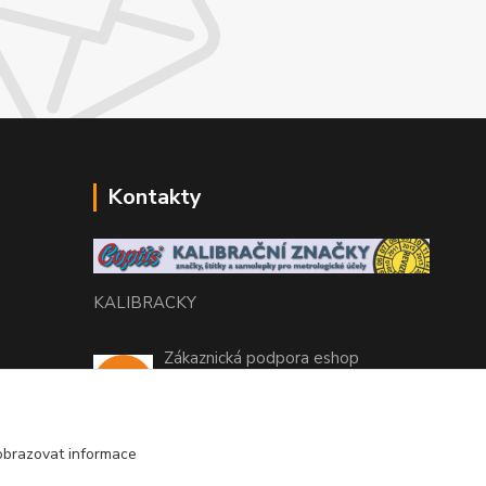
Kontakty
KALIBRACKY
Zákaznická podpora eshop
+420 770 666 450
(Po-Pá, 7-15 hod.)
obrazovat informace
coptis@coptis.cz