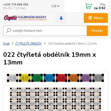
0
ks
+420 770 666 450
CZK
za
0 Kč
(Po-Pá, 7-15 hod.)
Menu
Hledat
Úvod
ČTYŘLETÉ ZNAČKY
022 čtyřletá obdélník 19mm x 13mm
022 čtyřletá obdélník 19mm x
13mm