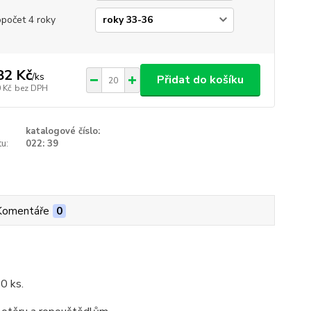
opočet 4 roky
82 Kč
/
ks
Přidat do košíku
 Kč
bez DPH
katalogové číslo:
u:
022: 39
Komentáře
0
20 ks.