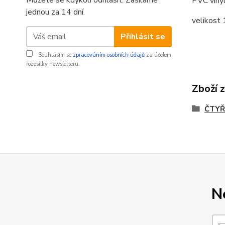
Můžete se kdykoli odhlásit. Zasíláme
PVC vinyl
jednou za 14 dní.
velikos
Přihlásit se
Souhlasím se
zpracováním osobních údajů
za účelem
rozesílky newsletteru.
Zboží 
ČTYŘ
N