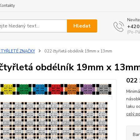
Kontakty
Nevíte
Hledat
+420
(Po-Pá
ČTYŘLETÉ ZNAČKY
022 čtyřletá obdélník 19mm x 13mm
čtyřletá obdélník 19mm x 13m
022
Minimá
násobk
laku o
celý p
Bar