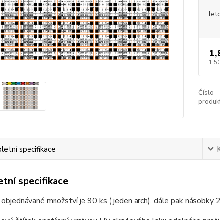
let
1,
1,50
Číslo
produkt
etní specifikace
tní specifikace
 objednávané množství je 90 ks ( jeden arch). dále pak násobky 