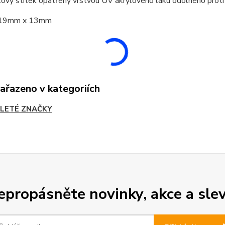
ový štítek opatřený vrstvou UV akrylového laku odolného proti
t 19mm x 13mm
zařazeno v kategoriích
LETÉ ZNAČKY
epropásněte novinky, akce a slev