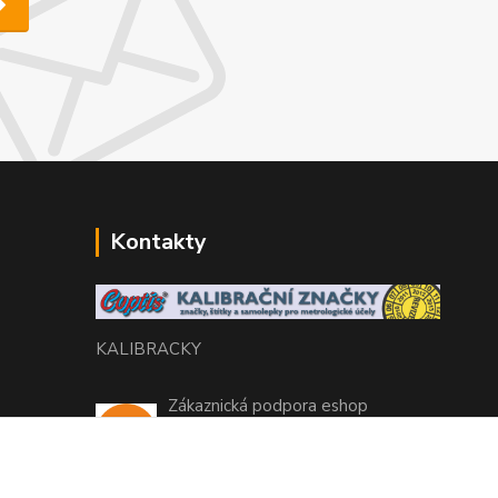
Kontakty
KALIBRACKY
Zákaznická podpora eshop
+420 770 666 450
(Po-Pá, 7-15 hod.)