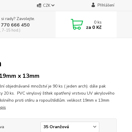
Přihlášení
CZK
 si rady? Zavolejte.
0
ks
 770 666 450
za
0 Kč
, 7-15 hod.)
m
 19mm x 13mm
lní objednávané množství je 90 ks ( jeden arch). dále pak
y 20 ks. PVC vinylový štítek opatřený vrstvou UV akrylového
dolného proti otěru a ropouštědlům. velikost 19mm x 13mm
opis
va