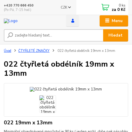
0
ks
+420 770 666 450
CZK
za
0 Kč
(Po-Pá, 7-15 hod.)
Menu
Hledat
Úvod
ČTYŘLETÉ ZNAČKY
022 čtyřletá obdélník 19mm x 13mm
022 čtyřletá obdélník 19mm x
13mm
022 19mm x 13mm
Minimální objednávané množství je 90 ks ( jeden arch). dále pak násobky