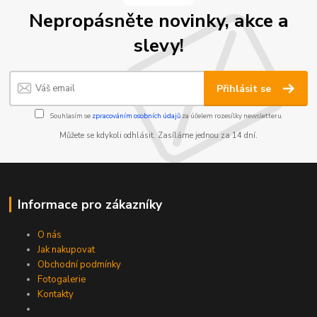
Nepropásněte novinky, akce a
slevy!
Přihlásit se
Souhlasím se
zpracováním osobních údajů
za účelem rozesílky newsletteru.
Můžete se kdykoli odhlásit. Zasíláme jednou za 14 dní.
Informace pro zákazníky
O nás
Jak nakupovat
Obchodní podmínky
Fotogalerie
Kontakty