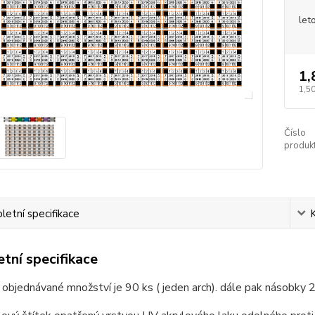
let
1,
1,50
Číslo
produkt
etní specifikace
tní specifikace
 objednávané množství je 90 ks ( jeden arch). dále pak násobky 