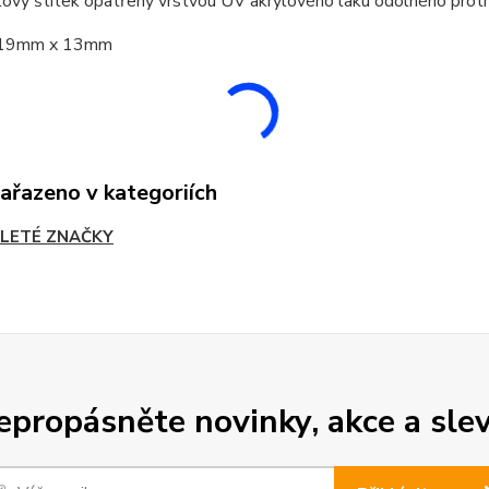
ový štítek opatřený vrstvou UV akrylového laku odolného proti
t 19mm x 13mm
zařazeno v kategoriích
LETÉ ZNAČKY
epropásněte novinky, akce a slev