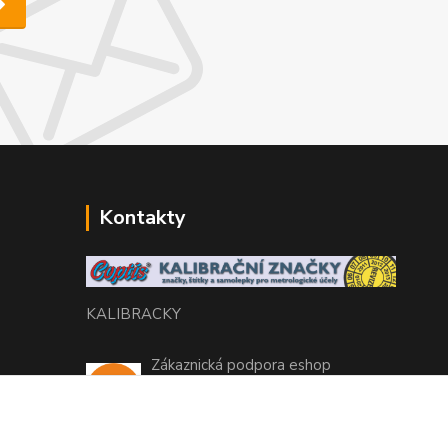
Kontakty
KALIBRACKY
Zákaznická podpora eshop
+420 770 666 450
(Po-Pá, 7-15 hod.)