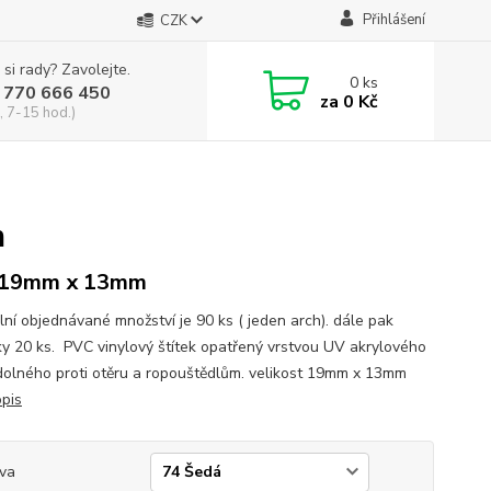
Přihlášení
CZK
 si rady? Zavolejte.
0
ks
 770 666 450
za
0 Kč
, 7-15 hod.)
m
 19mm x 13mm
lní objednávané množství je 90 ks ( jeden arch). dále pak
y 20 ks. PVC vinylový štítek opatřený vrstvou UV akrylového
dolného proti otěru a ropouštědlům. velikost 19mm x 13mm
opis
va