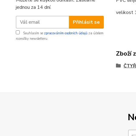
Můžete se kdykoli odhlásit. Zasíláme
PVC vinyl
jednou za 14 dní.
velikos
Přihlásit se
Souhlasím se
zpracováním osobních údajů
za účelem
rozesílky newsletteru.
Zboží 
ČTYŘ
N