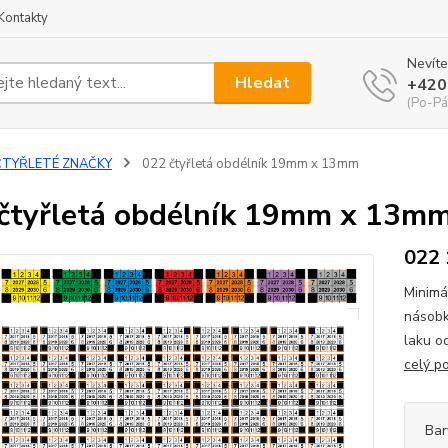
Kontakty
Nevíte
Hledat
+420
(Po-Pá
ČTYŘLETÉ ZNAČKY
022 čtyřletá obdélník 19mm x 13mm
čtyřletá obdélník 19mm x 13m
022
Minimá
násobk
laku o
celý p
Bar