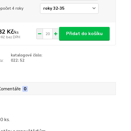
opočet 4 roky
82 Kč
/
ks
Přidat do košíku
 Kč
bez DPH
katalogové číslo:
u:
022: 52
Komentáře
0
20 ks.