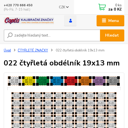
0
ks
+420 770 666 450
CZK
za
0 Kč
(Po-Pá, 7-15 hod.)
Menu
Hledat
Úvod
ČTYŘLETÉ ZNAČKY
022 čtyřletá obdélník 19x13 mm
022 čtyřletá obdélník 19x13 mm