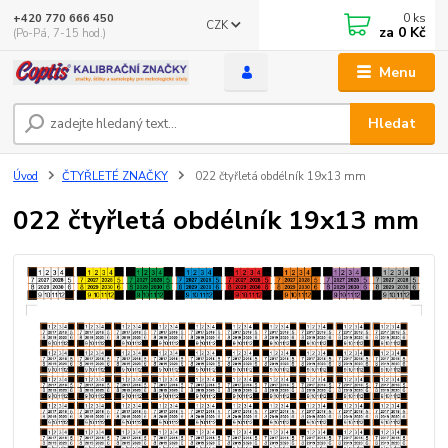
0
ks
+420 770 666 450
CZK
za
0 Kč
(Po-Pá, 7-15 hod.)
Menu
Hledat
Úvod
ČTYŘLETÉ ZNAČKY
022 čtyřletá obdélník 19x13 mm
022 čtyřletá obdélník 19x13 mm