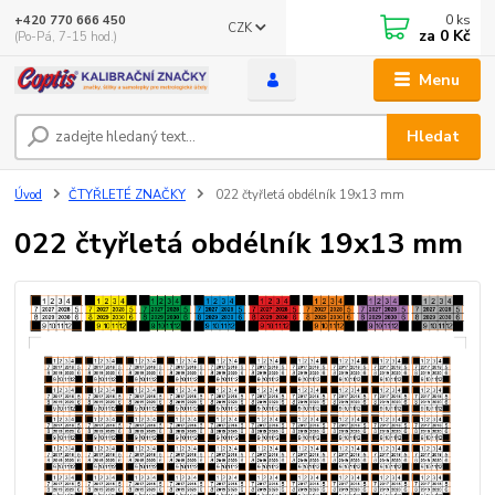
0
ks
+420 770 666 450
CZK
za
0 Kč
(Po-Pá, 7-15 hod.)
Menu
Hledat
Úvod
ČTYŘLETÉ ZNAČKY
022 čtyřletá obdélník 19x13 mm
022 čtyřletá obdélník 19x13 mm