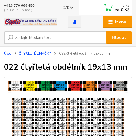
0
ks
+420 770 666 450
CZK
za
0 Kč
(Po-Pá, 7-15 hod.)
Menu
Hledat
Úvod
ČTYŘLETÉ ZNAČKY
022 čtyřletá obdélník 19x13 mm
022 čtyřletá obdélník 19x13 mm