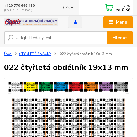
0
ks
+420 770 666 450
CZK
za
0 Kč
(Po-Pá, 7-15 hod.)
Menu
Hledat
Úvod
ČTYŘLETÉ ZNAČKY
022 čtyřletá obdélník 19x13 mm
022 čtyřletá obdélník 19x13 mm