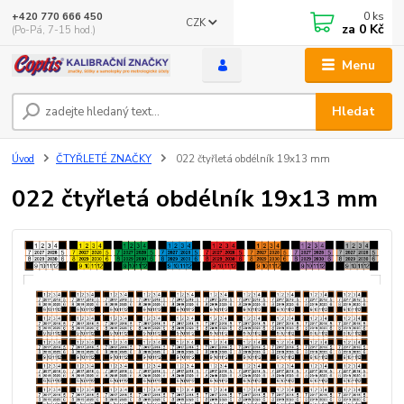
0
ks
+420 770 666 450
CZK
za
0 Kč
(Po-Pá, 7-15 hod.)
Menu
Hledat
Úvod
ČTYŘLETÉ ZNAČKY
022 čtyřletá obdélník 19x13 mm
022 čtyřletá obdélník 19x13 mm