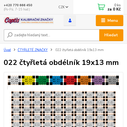
0
ks
+420 770 666 450
CZK
za
0 Kč
(Po-Pá, 7-15 hod.)
Menu
Hledat
Úvod
ČTYŘLETÉ ZNAČKY
022 čtyřletá obdélník 19x13 mm
022 čtyřletá obdélník 19x13 mm