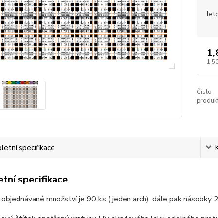
let
1,
1,50
Číslo
produkt
etní specifikace
tní specifikace
 objednávané množství je 90 ks ( jeden arch). dále pak násobky 