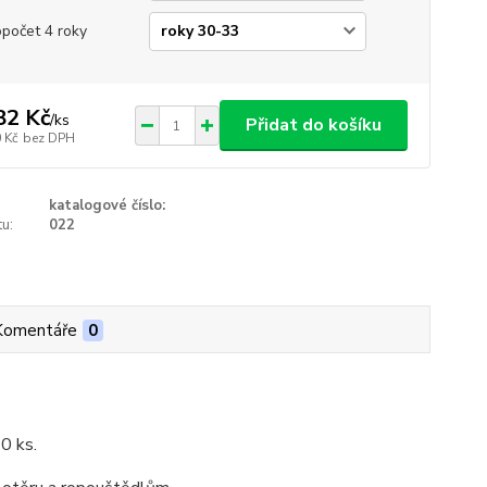
opočet 4 roky
82 Kč
/
ks
Přidat do košíku
 Kč
bez DPH
katalogové číslo:
u:
022
Komentáře
0
20 ks.