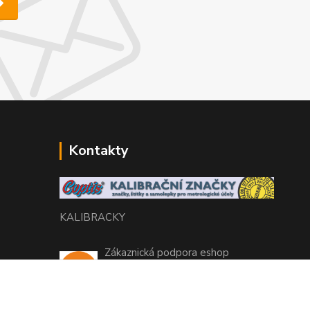
Kontakty
KALIBRACKY
Zákaznická podpora eshop
+420 770 666 450
(Po-Pá, 7-15 hod.)