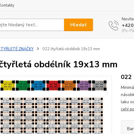
Kontakty
Nevíte
Hledat
+420
(Po-Pá
ČTYŘLETÉ ZNAČKY
022 čtyřletá obdélník 19x13 mm
čtyřletá obdélník 19x13 mm
022
Minimá
násobk
laku o
celý p
Bar