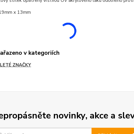
ový štítek opatřený vrstvou UV akrylového laku odolného proti
t 19mm x 13mm
zařazeno v kategoriích
LETÉ ZNAČKY
epropásněte novinky, akce a slev