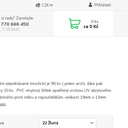
Přihlášení
CZK
 si rady? Zavolejte.
0
ks
 770 666 450
za
0 Kč
, 7-15 hod.)
lní objednávané množství je 90 ks ( jeden arch). dále pak
y 20 ks. PVC vinylový štítek opatřený vrstvou UV akrylového
dolného proti otěru a ropouštědlům. velikost 19mm x 13mm
opis
va