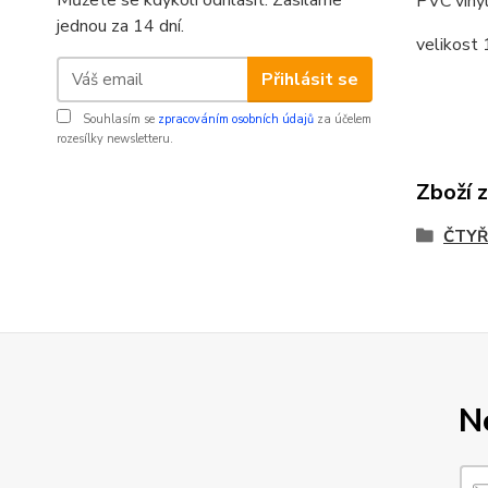
Můžete se kdykoli odhlásit. Zasíláme
PVC vinyl
jednou za 14 dní.
velikos
Přihlásit se
Souhlasím se
zpracováním osobních údajů
za účelem
rozesílky newsletteru.
Zboží 
ČTYŘ
N