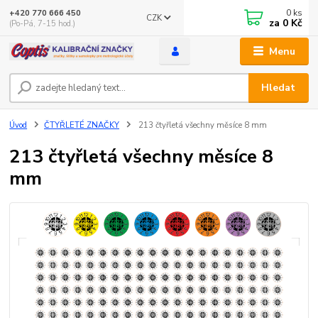
0
ks
+420 770 666 450
CZK
za
0 Kč
(Po-Pá, 7-15 hod.)
Menu
Hledat
Úvod
ČTYŘLETÉ ZNAČKY
213 čtyřletá všechny měsíce 8 mm
213 čtyřletá všechny měsíce 8
mm