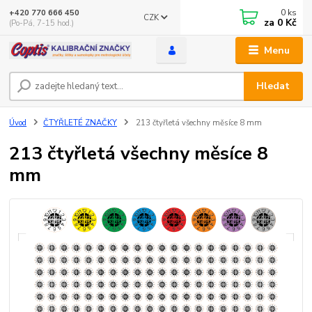
0
ks
+420 770 666 450
CZK
za
0 Kč
(Po-Pá, 7-15 hod.)
Menu
Hledat
Úvod
ČTYŘLETÉ ZNAČKY
213 čtyřletá všechny měsíce 8 mm
213 čtyřletá všechny měsíce 8
mm