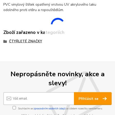
PVC vinylový štítek opatřený vrstvou UV akrylového laku
odolného proti otěru a ropouštědlům.
Zboží zařazeno v kategoriích
ČTYŘLETÉ ZNAČKY
Nepropásněte novinky, akce a
slevy!
Přihlásit se
Souhlasím se
zpracováním osobních údajů
za účelem rozesílky newsletteru.