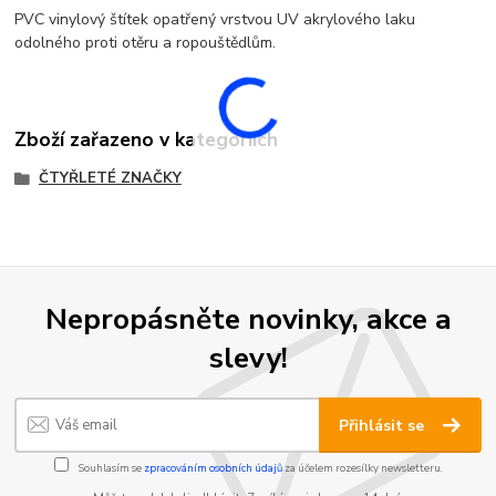
PVC vinylový štítek opatřený vrstvou UV akrylového laku
odolného proti otěru a ropouštědlům.
Zboží zařazeno v kategoriích
ČTYŘLETÉ ZNAČKY
Nepropásněte novinky, akce a
slevy!
Přihlásit se
Souhlasím se
zpracováním osobních údajů
za účelem rozesílky newsletteru.