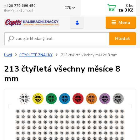
0
ks
+420 770 666 450
CZK
za
0 Kč
(Po-Pá, 7-15 hod.)
Menu
Hledat
Úvod
ČTYŘLETÉ ZNAČKY
213 čtyřletá všechny měsíce 8 mm
213 čtyřletá všechny měsíce 8
mm