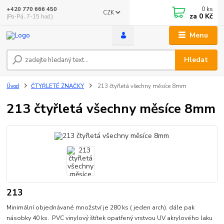
0
ks
+420 770 666 450
CZK
za
0 Kč
(Po-Pá, 7-15 hod.)
Menu
Hledat
Úvod
ČTYŘLETÉ ZNAČKY
213 čtyřletá všechny měsíce 8mm
213 čtyřletá všechny měsíce 8mm
213
Minimální objednávané množství je 280 ks ( jeden arch). dále pak
násobky 40 ks. PVC vinylový štítek opatřený vrstvou UV akrylového laku