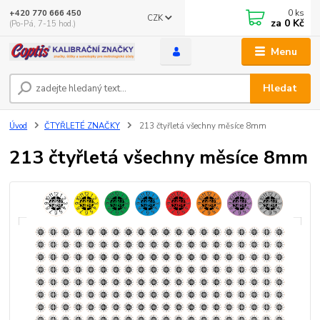
0
ks
+420 770 666 450
CZK
za
0 Kč
(Po-Pá, 7-15 hod.)
Menu
Hledat
Úvod
ČTYŘLETÉ ZNAČKY
213 čtyřletá všechny měsíce 8mm
213 čtyřletá všechny měsíce 8mm