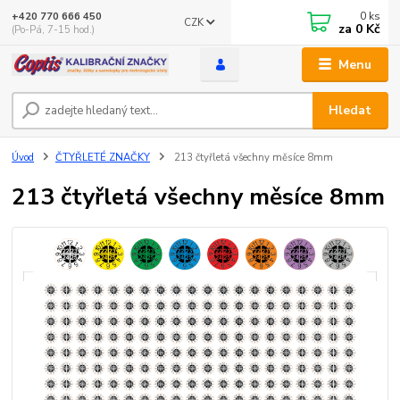
0
ks
+420 770 666 450
CZK
za
0 Kč
(Po-Pá, 7-15 hod.)
Menu
Hledat
Úvod
ČTYŘLETÉ ZNAČKY
213 čtyřletá všechny měsíce 8mm
213 čtyřletá všechny měsíce 8mm