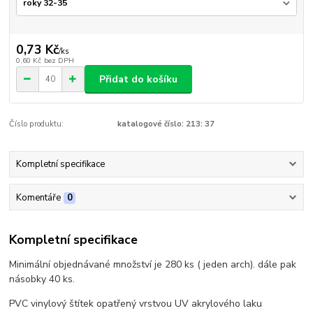
0,73 Kč
/
ks
0,60 Kč
bez DPH
Přidat do košíku
Číslo produktu:
katalogové číslo: 213: 37
Kompletní specifikace
Komentáře
0
Kompletní specifikace
Minimální objednávané množství je 280 ks ( jeden arch). dále pak
násobky 40 ks.
PVC vinylový štítek opatřený vrstvou UV akrylového laku