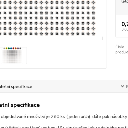
let
0,
0,60
Číslo
produkt
etní specifikace
tní specifikace
 objednávané množství je 280 ks ( jeden arch). dále pak násobky
ový štítek opatřený vrstvou UV akrylového laku odolného proti