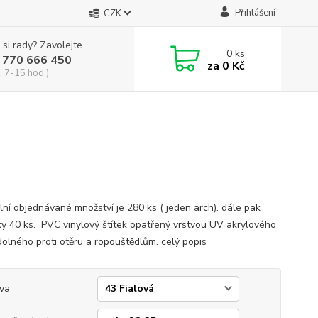
Přihlášení
CZK
 si rady? Zavolejte.
0
ks
 770 666 450
za
0 Kč
, 7-15 hod.)
lní objednávané množství je 280 ks ( jeden arch). dále pak
y 40 ks. PVC vinylový štítek opatřený vrstvou UV akrylového
dolného proti otěru a ropouštědlům.
celý popis
va