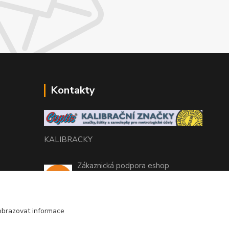
Kontakty
KALIBRACKY
Zákaznická podpora eshop
+420 770 666 450
(Po-Pá, 7-15 hod.)
obrazovat informace
coptis@coptis.cz