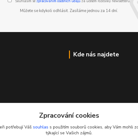
Souhlasím se
zpracováním osobních údajů
za účelem rozesílky newsletteru.
Můžete se kdykoli odhlásit. Zasíláme jednou za 14 dní.
Kde nás najdete
Zpracování cookies
eři potřebují Váš
souhlas
s použitím souborů cookies, aby Vám mohli z
týkající se Vašich zájmů.