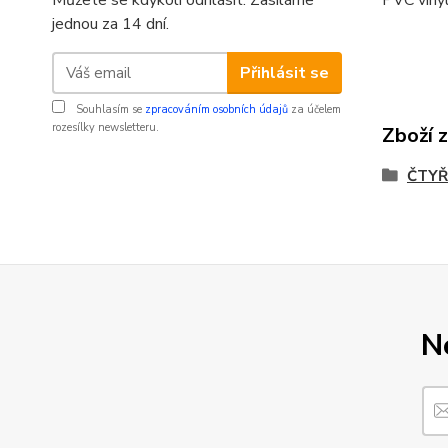
Můžete se kdykoli odhlásit. Zasíláme
jednou za 14 dní.
Přihlásit se
Souhlasím se
zpracováním osobních údajů
za účelem
rozesílky newsletteru.
Zboží 
ČTYŘ
N