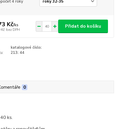
opočet 4 roky
73 Kč
/
ks
Přidat do košíku
 Kč
bez DPH
katalogové číslo:
u:
213: 44
Komentáře
0
 40 ks.
 otěru a ropouštědlům.