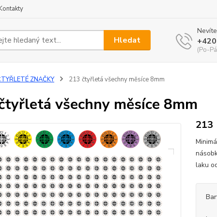
Kontakty
Nevíte
Hledat
+420
(Po-Pá
ČTYŘLETÉ ZNAČKY
213 čtyřletá všechny měsíce 8mm
čtyřletá všechny měsíce 8mm
213
Minimá
násobk
laku o
Bar