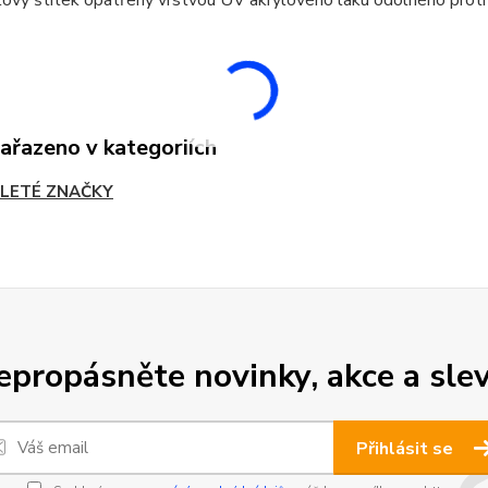
zařazeno v kategoriích
LETÉ ZNAČKY
epropásněte novinky, akce a slev
Přihlásit se