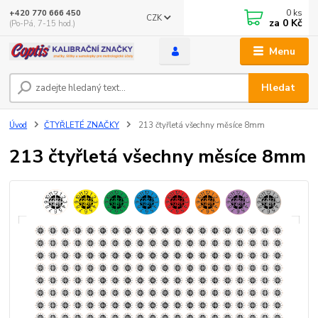
0
ks
+420 770 666 450
CZK
za
0 Kč
(Po-Pá, 7-15 hod.)
Menu
Hledat
Úvod
ČTYŘLETÉ ZNAČKY
213 čtyřletá všechny měsíce 8mm
213 čtyřletá všechny měsíce 8mm