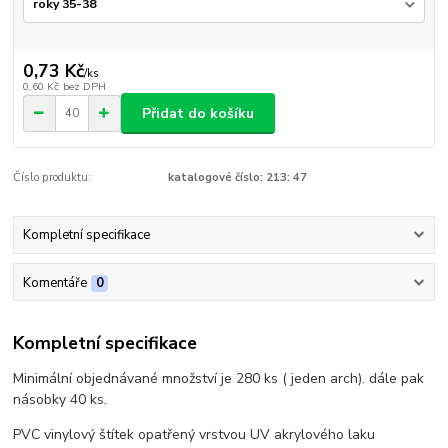
0,73 Kč
/
ks
0,60 Kč
bez DPH
Přidat do košíku
Číslo produktu:
katalogové číslo: 213: 47
Kompletní specifikace
Komentáře
0
Kompletní specifikace
Minimální objednávané množství je 280 ks ( jeden arch). dále pak
násobky 40 ks.
PVC vinylový štítek opatřený vrstvou UV akrylového laku